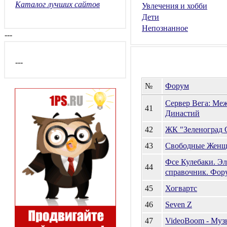
Каталог лучших сайтов
Увлечения и хобби
Дети
Непознанное
---
---
№
Форум
Сервер Вега: Ме
41
Династий
42
ЖК "Зеленоград 
43
Свободные Жен
Фсе Кулебаки. Э
44
справочник. Фор
45
Хогвартс
46
Seven Z
47
VideoBoom - Му