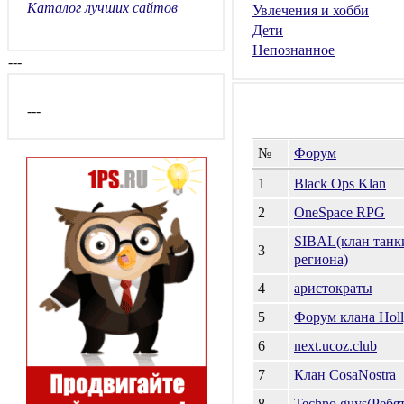
Каталог лучших сайтов
Увлечения и хобби
Дети
Непознанное
---
---
№
Форум
1
Black Ops Klan
2
OneSpace RPG
SIBAL(клан танк
3
региона)
4
аристократы
5
Форум клана Hol
6
next.ucoz.club
7
Клан CosaNostra
8
Techno guys(Ребя