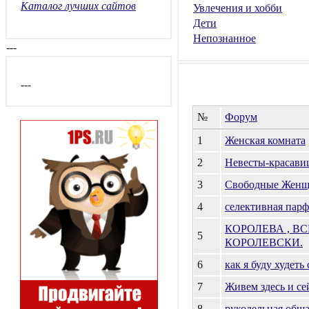
Каталог лучших сайтов
Увлечения и хобби
Дети
Непознанное
---
---
№
Форум
1
Женская комната
2
Невесты-красави
3
Свободные Жен
4
селективная пар
КОРОЛЕВА , ВС
5
КОРОЛЕВСКИ.
6
как я буду худеть
7
Живем здесь и се
8
рукодельная общ