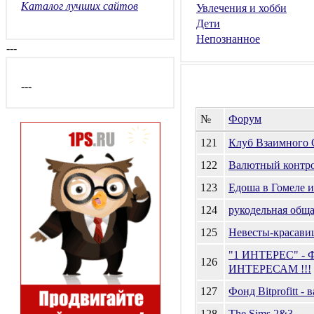
Каталог лучших сайтов
Увлечения и хобби
Дети
Непознанное
---
---
№
Форум
121
Клуб Взаимного 
122
Валютный контр
123
Едоша в Гомеле и
124
рукодельная общ
125
Невесты-красави
"1 ИНТЕРЕС" - 
126
ИНТЕРЕСАМ !!!
127
Фонд Bitprofitt - 
128
The Sims 2&3