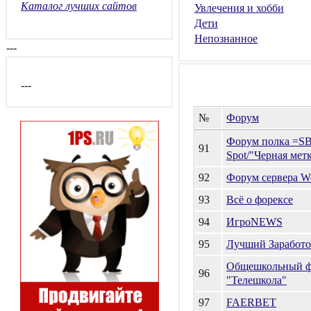
Каталог лучших сайтов
Увлечения и хобби
Дети
Непознанное
---
---
№
Форум
Форум полка =SB
91
Spot/"Черная мет
92
Форум сервера Wo
93
Всё о форексе
94
ИгроNEWS
95
Лучший Заработо
Общешкольный 
96
"Телешкола"
97
FAERBET