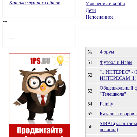
Каталог лучших сайтов
Увлечения и хобби
Дети
Непознанное
---
---
№
Форум
51
Футбол и Игры
"1 ИНТЕРЕС" - 
52
ИНТЕРЕСАМ !!!
Общешкольный 
53
"Телешкола"
54
Family
55
Каталог товаров 
SIBAL(клан танк
56
региона)