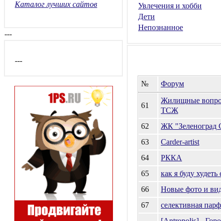
Каталог лучших сайтов
Увлечения и хобби
Дети
Непознанное
---
---
№
Форум
Жилищные вопрос
61
ТСЖ
62
ЖК "Зеленоград 
63
Carder-artist
64
РККА
65
как я буду худеть
66
Новые фото и ви
67
селективная пар
[Antropolis] - Го