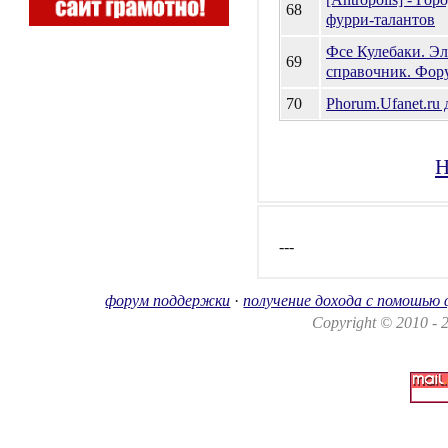
68
фурри-талантов
Фсе Кулебаки. Э
69
справочник. Фор
70
Phorum.Ufanet.ru
Н
---
форум поддержки
·
получение дохода с помошью
Copyright © 2010 -