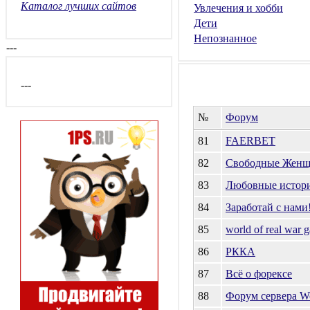
Каталог лучших сайтов
Увлечения и хобби
Дети
Непознанное
---
---
№
Форум
81
FAERBET
82
Свободные Жен
83
Любовные истор
84
Заработай с нами
85
world of real war 
86
РККА
87
Всё о форексе
88
Форум сервера Wo