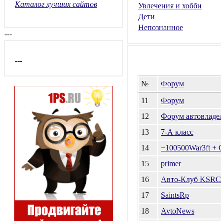
Каталог лучших сайтов
Увлечения и хобби
Дети
Непознанное
---
---
№
Форум
11
Форум
12
Форум автовладе
13
7-А класс
14
+100500War3ft 
15
primer
16
Авто-Клуб KSRC
17
SaintsRp
18
AvtoNews