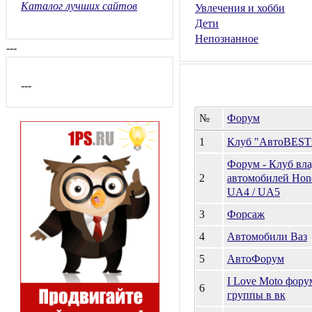
Каталог лучших сайтов
Увлечения и хобби
Дети
Непознанное
---
---
№
Форум
1
Клуб "АвтоBEST
Форум - Клуб вл
2
автомобилей Honda
UA4 / UA5
3
Форсаж
4
Автомобили Ваз
5
АвтоФорум
I Love Moto фор
6
группы в вк