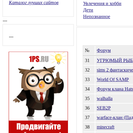
Каталог лучших сайтов
Увлечения и хобби
Дети
Непознанное
---
---
№
Форум
31
УГРЮМЫЙ РЫБ
32
sims 2 фантаскич
33
World Of SAMP
34
Форум клана Hat
35
walhalla
36
SEB2P
37
warface-клан (Па
38
minecraft