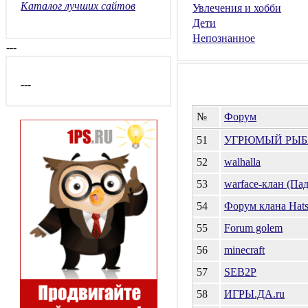
Каталог лучших сайтов
Увлечения и хобби
Дети
Непознанное
---
---
№
Форум
51
УГРЮМЫЙ РЫБ
52
walhalla
53
warface-клан (Па
54
Форум клана Hat
55
Forum golem
56
minecraft
57
SEB2P
58
ИГРЫ.ДА.ru