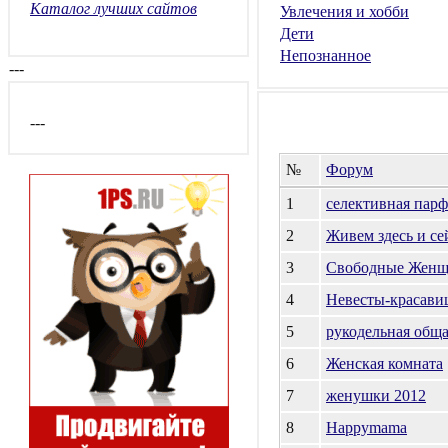
Каталог лучших сайтов
Увлечения и хобби
Дети
Непознанное
---
---
№
Форум
1
селективная пар
2
Живем здесь и се
3
Свободные Жен
4
Невесты-красави
5
рукодельная общ
6
Женская комната
7
женушки 2012
8
Happymama